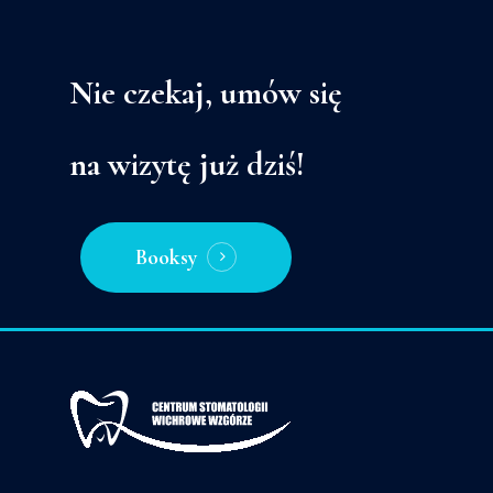
Nie czekaj,
umów
się
na wizytę
już
dziś!
Booksy