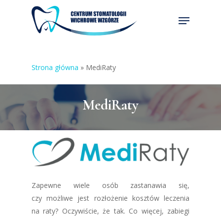
Skip
Menu
to
Close
main
Menu
content
Strona główna
»
MediRaty
MediRaty
Zapewne wiele osób zastanawia się,
czy możliwe jest rozłożenie kosztów leczenia
na raty? Oczywiście, że tak. Co więcej, zabiegi